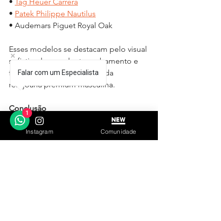
• 
Tag Heuer Carrera
• 
Patek Philippe Nautilus
• Audemars Piguet Royal Oak
Esses modelos se destacam pelo visual 
sofisticado, excelente acabamento e 
forte presença no universo da 
Falar com um Especialista
relojoaria premium masculina.
Conclusão
1
As 
réplicas premium de relógios 
Instagram
Comunidade
masculinos
 evoluíram muito nos 
últimos anos, oferecendo acabamento 
sofisticado, excelente construção e 
experiência visual cada vez mais 
refinada.
Ao escolher um modelo premium, é 