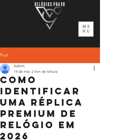
ME
NU
Post
Admin
14 de mai.
2 min de leitura
Como
Identificar
uma Réplica
Premium de
Relógio em
2026