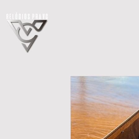
H O M E
LANÇAMENTOS
REL