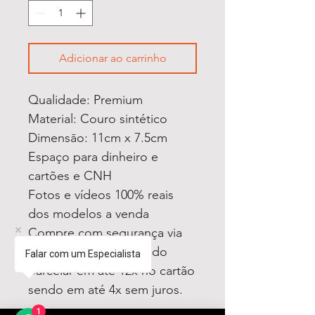
Adicionar ao carrinho
Qualidade: Premium
Material: Couro sintético
Dimensāo: 11cm x 7.5cm
Espaço para dinheiro e
cartões e CNH
Fotos e vídeos 100% reais
dos modelos a venda
Compre com segurança via
Mercado Pago podendo
Falar com um Especialista
parcelar em até 12x no cartão
sendo em até 4x sem juros.
1