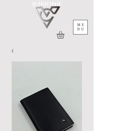
ME
NU