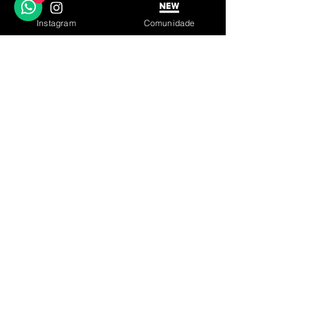
Instagram
Comunidade
LINKS ÚTEIS
Garantia
Contato
© 2023 by IN.EX. Proudly created with Wix.com
SIGA
INSCREVA-SE
Parceiro Oficial:
Loja de Relógios Online
Facebook
Instagram