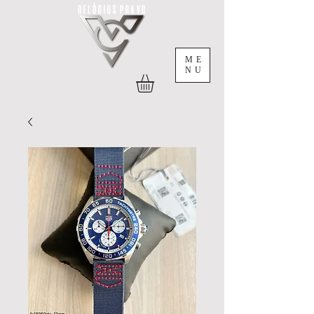
ME
NU