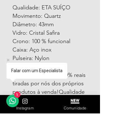
Qualidade: ETA SUÍÇO
Movimento: Quartz
Diâmetro: 43mm
Vidro: Cristal Safira
Crono: 100 % funcional
Caixa: Aço inox
Pulseira: Nylon
Todas fotos e vídeos
Falar com um Especialista
postadas aqui são 100% reais
tiradas por nós dos próprios
produtos à venda!Qualidade
1
garantida ou devolução por
nossa conta!
Instagram
Comunidade
Estamos à disposição para
dúvidas! Pergunte a vontade!