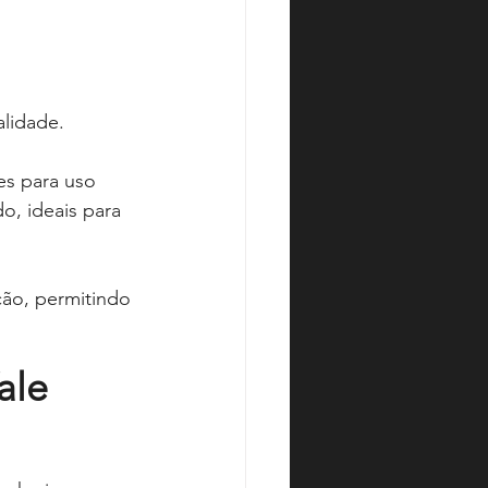
alidade.
s para uso 
o, ideais para 
ção, permitindo 
ale 