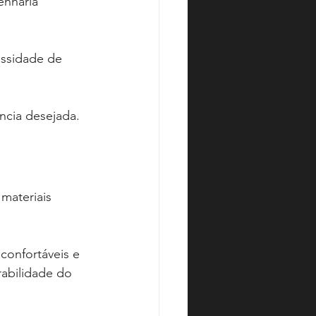
enharia 
essidade de 
ência desejada.
materiais 
 confortáveis e 
abilidade do 