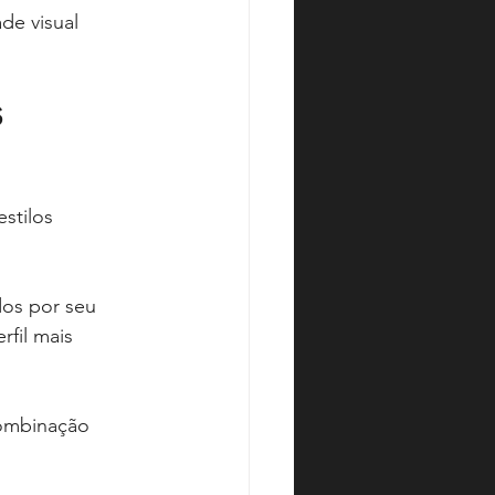
de visual 
 
stilos 
os por seu 
fil mais 
ombinação 