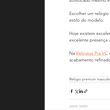
sofisticado mesmo 
Escolher um relógio 
estilo do modelo.
Hoje existem excele
excelente presença v
Na 
Relógios Pra VC
 
acabamento refinado,
Relógio premium masculin