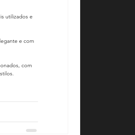
 utilizados e 
elegante e com 
ionados, com 
tilos.