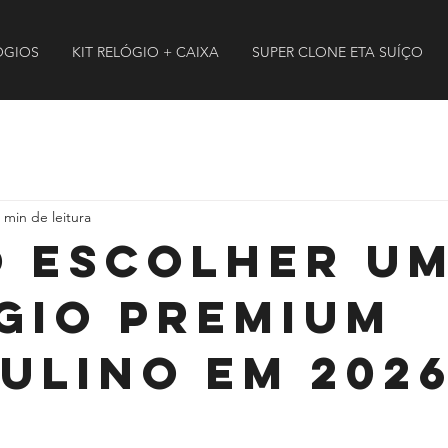
ÓGIOS
KIT RELÓGIO + CAIXA
SUPER CLONE ETA SUÍÇO
 min de leitura
 Escolher u
gio Premium
ulino em 202