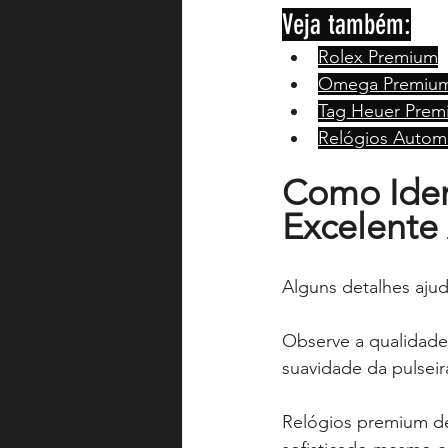
Veja também:
Rolex Premium
Omega Premiu
Tag Heuer Prem
Relógios Autom
Como Iden
Excelent
Alguns detalhes aju
Observe a qualidade
suavidade da pulseir
Relógios premium de