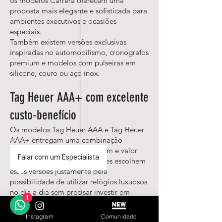
os modelos Carrera oferecem uma
proposta mais elegante e sofisticada para
ambientes executivos e ocasiões
especiais.
Também existem versões exclusivas
inspiradas no automobilismo, cronógrafos
premium e modelos com pulseiras em
silicone, couro ou aço inox.
Tag Heuer AAA+ com excelente
custo-benefício
Os modelos Tag Heuer AAA e Tag Heuer
AAA+ entregam uma combinação
perfeita entre estética premium e valor
Falar com um Especialista
acessível. Muitos consumidores escolhem
essas versões justamente pela
possibilidade de utilizar relógios luxuosos
no dia a dia sem precisar investir em
1
modelos originais extremamente caros.
Outro diferencial importante das aaa
Instagram
Comunidade