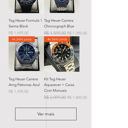
Tag Heuer Formula 1
Tag Heuer Carrera
Senna Black
Chronograph Blue
Preço
Preço normal
Preço promocional
R$ 1.699,00
R$ 1.599,00
R$ 1.399,00
4x Sem juros
4x Sem juros
Tag Heuer Carrera
Kit Tag Heuer
Amg Petronas Azul
Aquarecer + Caixa
Com Manuais
Preço
R$ 1.599,00
Preço normal
Preço promocional
R$ 2.099,00
R$ 1.849,00
Ver mais