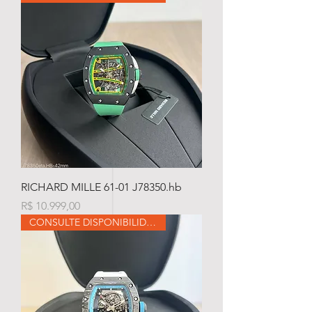
RICHARD MILLE 61-01 J78350.hb
Preço
R$ 10.999,00
CONSULTE DISPONIBILIDADE