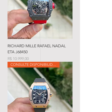
RICHARD MILLE RAFAEL NADAL
ETA J68450
Preço
R$ 10.999,00
CONSULTE DISPONIBILIDADE