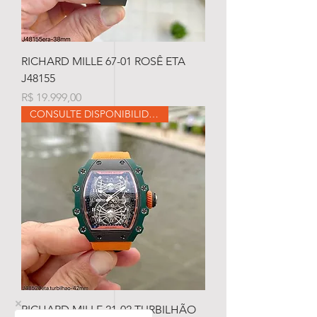
RICHARD MILLE 67-01 ROSÊ ETA
J48155
Preço
R$ 19.999,00
CONSULTE DISPONIBILIDADE
RICHARD MILLE 21-02 TURBILHÃO