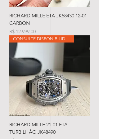
RICHARD MILLE ETA JK58430 12-01
CARBON
Preço
R$ 12.999,00
CONSULTE DISPONIBILIDADE
RICHARD MILLE 21-01 ETA
TURBILHÃO JK48490