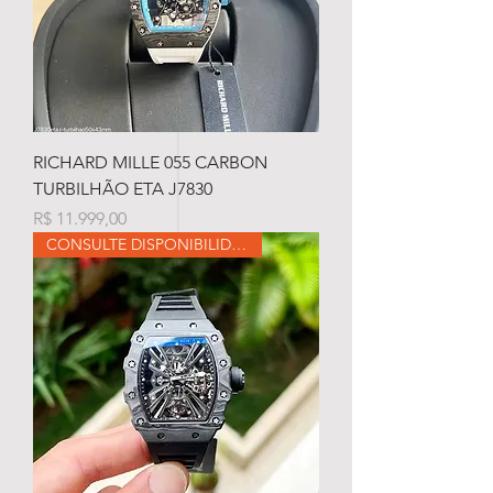
RICHARD MILLE 055 CARBON
TURBILHÃO ETA J7830
Preço
R$ 11.999,00
CONSULTE DISPONIBILIDADE