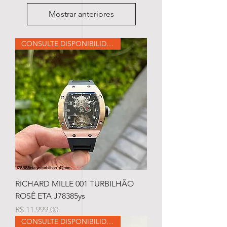
Mostrar anteriores
CONSULTE DISPONIBILIDADE
RICHARD MILLE 001 TURBILHÃO
ROSÊ ETA J78385ys
Preço
R$ 11.999,00
CONSULTE DISPONIBILIDADE