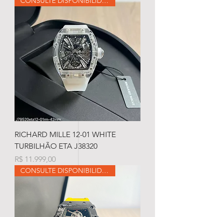
CONSULTE DISPONIBILIDADE
RICHARD MILLE 12-01 WHITE
TURBILHÃO ETA J38320
Preço
R$ 11.999,00
CONSULTE DISPONIBILIDADE