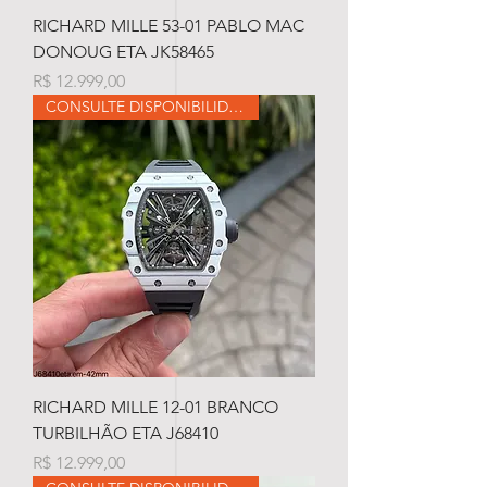
RICHARD MILLE 53-01 PABLO MAC
DONOUG ETA JK58465
Preço
R$ 12.999,00
CONSULTE DISPONIBILIDADE
RICHARD MILLE 12-01 BRANCO
TURBILHÃO ETA J68410
Preço
R$ 12.999,00