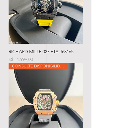
RICHARD MILLE 027 ETA J68165
Preço
R$ 11.999,00
CONSULTE DISPONIBILIDADE