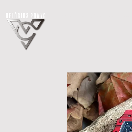
H O M E
LANÇAMENTOS
REL