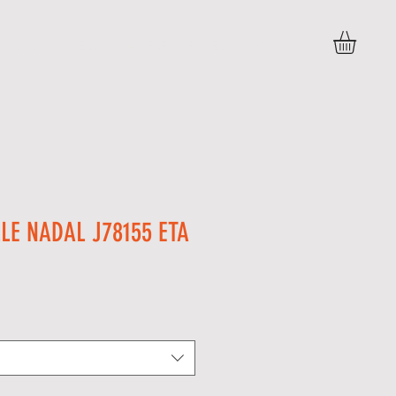
BLOG
PERGUNTAS FREQUENTES
More
LE NADAL J78155 ETA
o