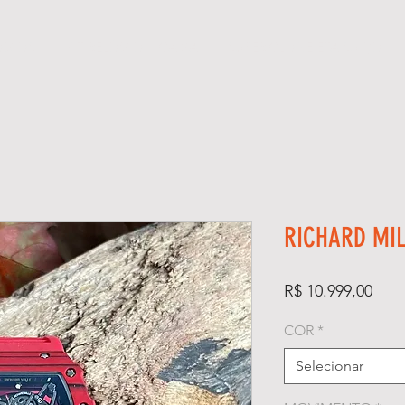
ÓGIOS
KIT RELÓGIO + CAIXA
SUPER CLONE ETA SUÍÇO
RICHARD MIL
Preç
R$ 10.999,00
COR
*
Selecionar