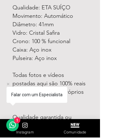
Qualidade: ETA SUÍÇO
Movimento: Automático
Diâmetro: 41mm
Vidro: Cristal Safira
Crono: 100 % funcional
Caixa: Aço inox
Pulseira: Aço inox
Todas fotos e vídeos
postadas aqui são 100% reais
tiradas por nós dos próprios
Falar com um Especialista
produtos à venda!
Qualidade garantida ou
1
devolução por nossa conta!
Instagram
Comunidade