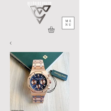
ME
NU