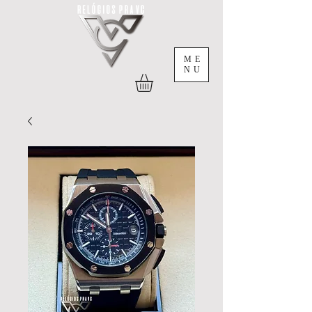
ME
NU