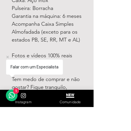
Caixa: Aço inox
Pulseira: Borracha
Garantia na máquina: 6 meses
Acompanha Caixa Simples
Almofadada (exceto para os
estados PB, SE, RR, MT e AL)
Fotos e vídeos 100% reais
dos modelos a venda
Falar com um Especialista
Tem medo de comprar e não
gostar? Fique tranquilo,
1
garantimos a sua satisfação
Instagram
Comunidade
ou devolvemos o seu
dinheiro