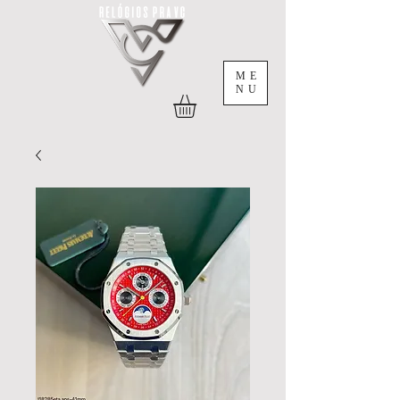
ME
NU