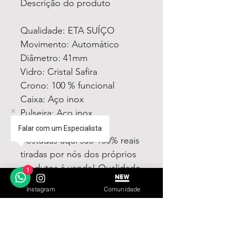
Descrição do produto
Qualidade: ETA SUÍÇO
Movimento: Automático
Diâmetro: 41mm
Vidro: Cristal Safira
Crono: 100 % funcional
Caixa: Aço inox
Pulseira: Aço inox
Todas fotos e vídeos
Falar com um Especialista
postadas aqui são 100% reais
tiradas por nós dos próprios
produtos à venda! Qualidade
1
garantida ou devolução por
Instagram
Comunidade
nossa conta!
Estamos à disposição para
dúvidas! Pergunte a vontade!