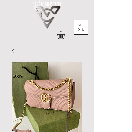
ME
NU