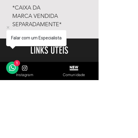
*CAIXA DA
MARCA VENDIDA
SEPARADAMENTE*
Falar com um Especialista
LINKS ÚTEIS
1
Garantia
Contato
Instagram
Comunidade
© 2023 by IN.EX. Proudly created with Wix.com
SIGA
INSCREVA-SE
Parceiro Oficial:
Loja de Relógios Online
Facebook