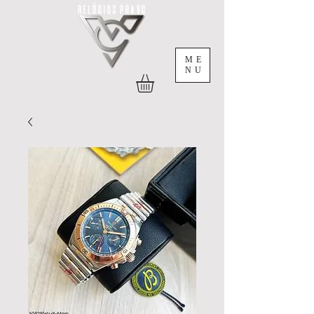
ME
NU