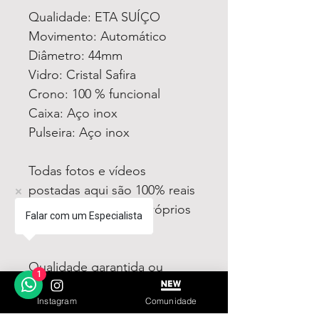
Qualidade: ETA SUÍÇO
Movimento: Automático
Diâmetro: 44mm
Vidro: Cristal Safira
Crono: 100 % funcional
Caixa: Aço inox
Pulseira: Aço inox
Todas fotos e vídeos
postadas aqui são 100% reais
tiradas por nós dos próprios
Falar com um Especialista
produtos à venda!
Qualidade garantida ou
1
devolução por nossa conta!
Instagram
Comunidade