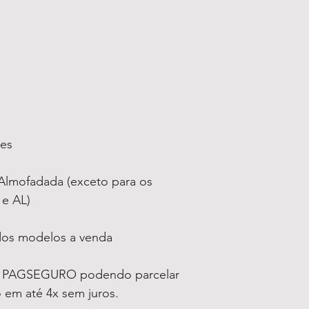
ses
lmofadada (exceto para os
 e AL)
 dos modelos a venda
a PAGSEGURO podendo parcelar
 em até 4x sem juros.