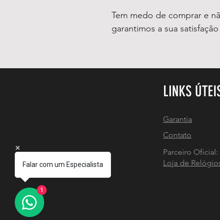
Tem medo de comprar e não
garantimos a sua satisfaçã
LINKS ÚTEI
Garantia
Contato
Parceiro Oficial:
Loja de Relógio
Falar com um Especialista
1