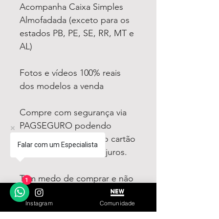
Acompanha Caixa Simples
Almofadada (exceto para os
estados PB, PE, SE, RR, MT e
AL)
Fotos e vídeos 100% reais
dos modelos a venda
Compre com segurança via
PAGSEGURO podendo
parcelar em até 12x no cartão
Falar com um Especialista
sendo em até 4x sem juros.
Tem medo de comprar e não
1
gostar? Fique tranquilo,
Instagram
Comunidade
garantimos a sua satisfação
ou devolvemos o seu