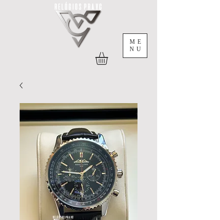
ME
NU