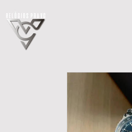
H O M E
LANÇAMENTOS
REL