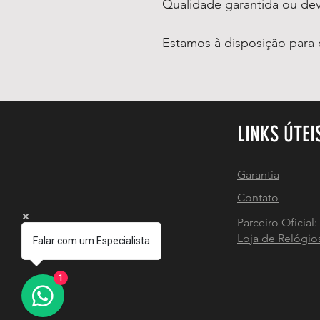
Qualidade garantida ou de
Estamos à disposição para 
LINKS ÚTEI
Garantia
Contato
Parceiro Oficial:
Loja de Relógio
Falar com um Especialista
1