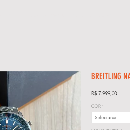
ÓGIOS
KIT RELÓGIO + CAIXA
SUPER CLONE ETA SUÍÇO
BREITLING N
Preço
R$ 7.999,00
COR
*
Selecionar