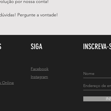
volução por nossa conta!
dúvidas! Pergunte a vontade!
S
SIGA
INSCREVA-
Facebook
Instagram
s Online
IN