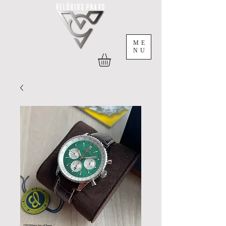
ME
NU