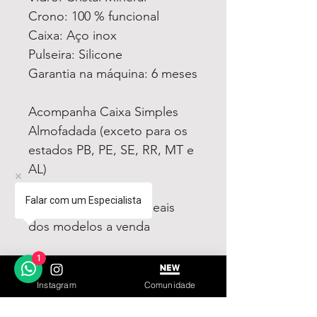
Crono: 100 % funcional
Caixa: Aço inox
Pulseira: Silicone
Garantia na máquina: 6 meses
Acompanha Caixa Simples
Almofadada (exceto para os
estados PB, PE, SE, RR, MT e
AL)
Falar com um Especialista
Fotos e vídeos 100% reais
dos modelos a venda
1
Tem medo de comprar e não
gostar? Fique tranquilo,
Instagram
Comunidade
garantimos a sua satisfação