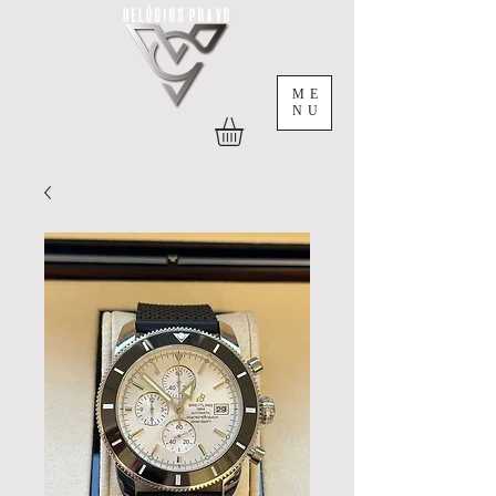
ME
NU