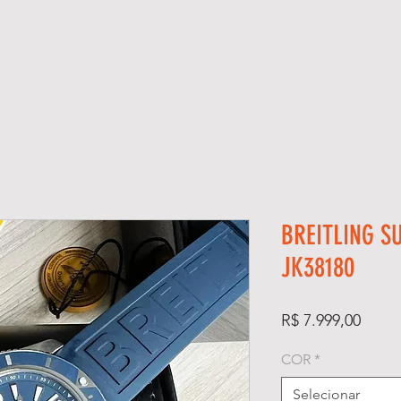
ÓGIOS
KIT RELÓGIO + CAIXA
SUPER CLONE ETA SUÍÇO
BREITLING S
JK38180
Preço
R$ 7.999,00
COR
*
Selecionar