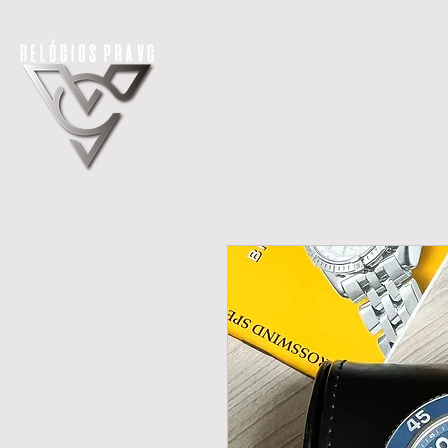
H O M E
LANÇAMENTOS
REL