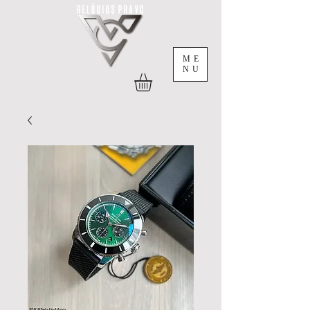
ME
NU