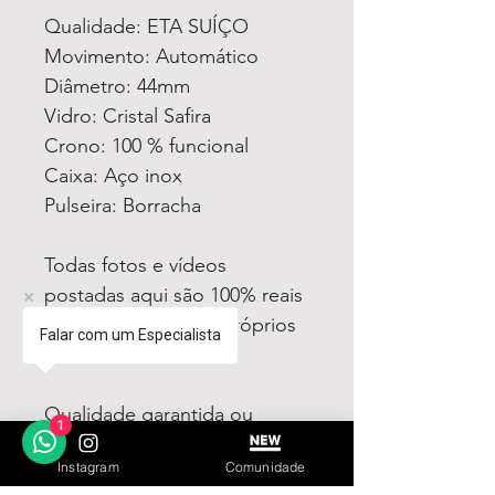
Qualidade: ETA SUÍÇO
Movimento: Automático
Diâmetro: 44mm
Vidro: Cristal Safira
Crono: 100 % funcional
Caixa: Aço inox
Pulseira: Borracha
Todas fotos e vídeos
postadas aqui são 100% reais
tiradas por nós dos próprios
Falar com um Especialista
produtos à venda!
Qualidade garantida ou
1
devolução por nossa conta!
Instagram
Comunidade