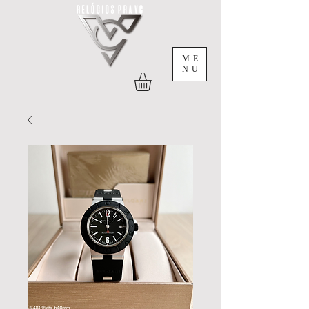
ME
NU