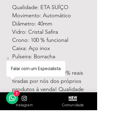
Qualidade: ETA SUÍÇO
Movimento: Automático
Diâmetro: 40mm
Vidro: Cristal Safira
Crono: 100 % funcional
Caixa: Aço inox
Pulseira: Borracha
Todas fotos e vídeos
Falar com um Especialista
postadas aqui são 100% reais
tiradas por nós dos próprios
produtos à venda! Qualidade
1
garantida ou devolução por
nossa conta!
Instagram
Comunidade
Estamos à disposição para
dúvidas! Pergunte a vontade!