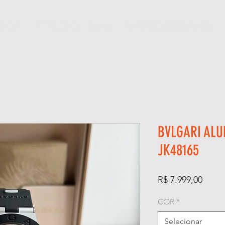
ÓGIOS
KIT RELÓGIO + CAIXA
SUPER CLONE ETA SUÍÇO
BVLGARI ALU
JK48165
Preço
R$ 7.999,00
COR
*
Selecionar