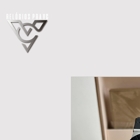
H O M E
LANÇAMENTOS
REL