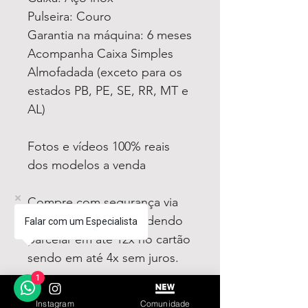
Pulseira: Couro
Garantia na máquina: 6 meses
Acompanha Caixa Simples
Almofadada (exceto para os
estados PB, PE, SE, RR, MT e
AL)
Fotos e vídeos 100% reais
dos modelos a venda
Compre com segurança via
MERCADO PAGO podendo
Falar com um Especialista
parcelar em até 12x no cartão
sendo em até 4x sem juros.
1
Tem medo de comprar e não
Instagram
Comunidade