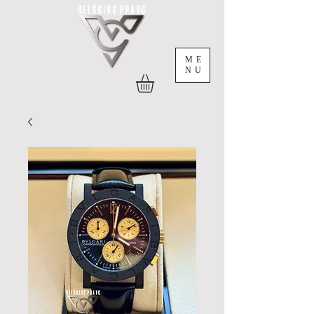
ME
NU