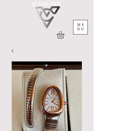
ME
NU