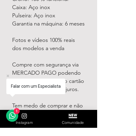
Caixa: Aço inox
Pulseira: Aço inox
Garantia na máquina: 6 meses
Fotos e vídeos 100% reais
dos modelos a venda
Compre com segurança via
MERCADO PAGO podendo
parcelar em até 12x no cartão
Falar com um Especialista
sendo em até 4x sem juros.
Tem medo de comprar e não
1
gostar? Fique tranquilo,
garantimos a sua satisfação
Instagram
Comunidade
ou devolvemos o seu