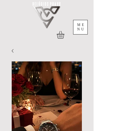
ME
NU