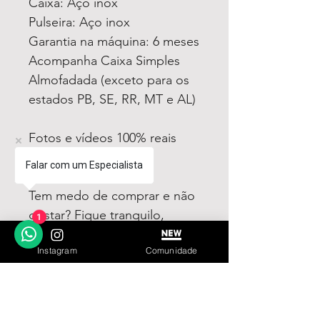
Caixa: Aço inox
Pulseira: Aço inox
Garantia na máquina: 6 meses
Acompanha Caixa Simples
Almofadada (exceto para os
estados PB, SE, RR, MT e AL)
Fotos e vídeos 100% reais
dos modelos a venda
Falar com um Especialista
Tem medo de comprar e não
gostar? Fique tranquilo,
1
garantimos a sua satisfação
Instagram
Comunidade
ou devolvemos o seu
dinheiro