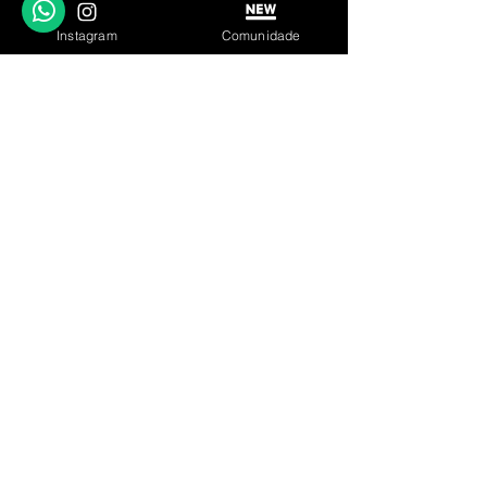
Instagram
Comunidade
LINKS ÚTEIS
Garantia
Contato
© 2023 by IN.EX. Proudly created with Wix.com
SIGA
INSCREVA-SE
Parceiro Oficial:
Loja de Relógios Online
Facebook
Instagram