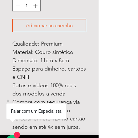
Adicionar ao carrinho
Qualidade: Premium
Material: Couro sintético
Dimensāo: 11cm x 8cm
Espaço para dinheiro, cartões
e CNH
Fotos e vídeos 100% reais
dos modelos a venda
Compre com segurança via
PAGSEGURO podendo
Falar com um Especialista
parcelar em até 12x no cartão
sendo em até 4x sem juros.
1