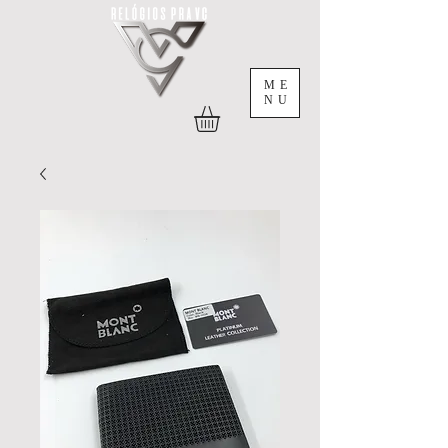
ME
NU