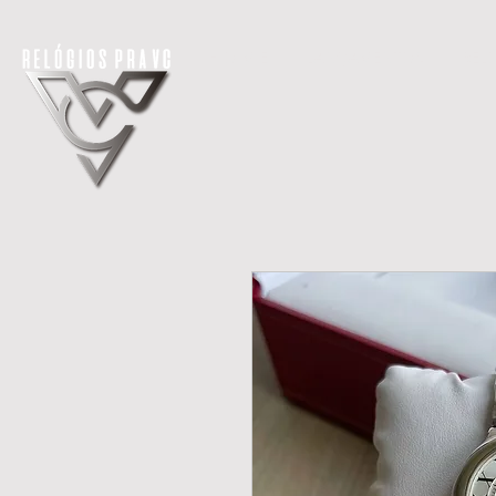
H O M E
LANÇAMENTOS
REL