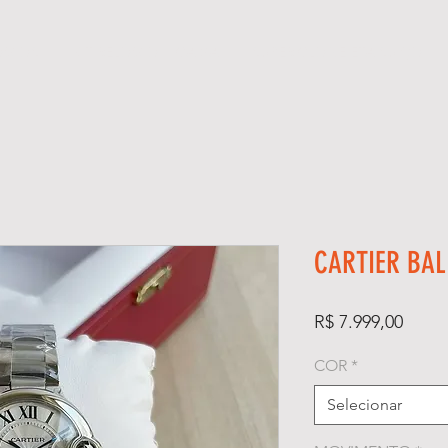
ÓGIOS
KIT RELÓGIO + CAIXA
SUPER CLONE ETA SUÍÇO
CARTIER BAL
Preço
R$ 7.999,00
COR
*
Selecionar