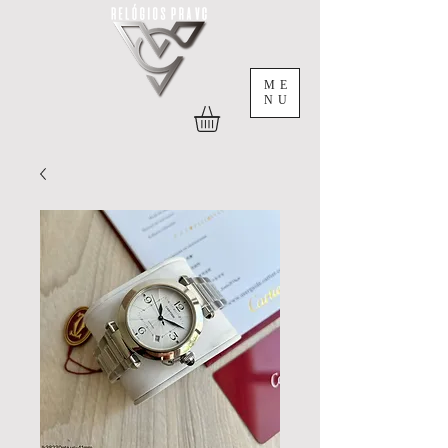
ME
NU