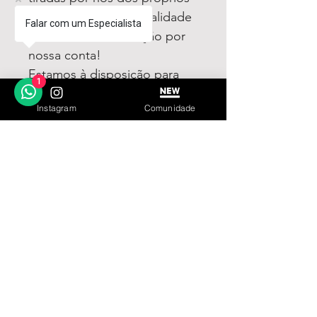
produtos à venda!Qualidade
Falar com um Especialista
garantida ou devolução por
nossa conta!
Estamos à disposição para
1
dúvidas! Pergunte a vontade!
Instagram
Comunidade
LINKS ÚTEIS
Garantia
Contato
© 2023 by IN.EX. Proudly created with Wix.com
SIGA
INSCREVA-SE
Parceiro Oficial: