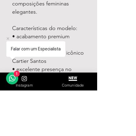
composições femininas
elegantes.
Características do modelo:
• acabamento premium
refinado
Falar com um Especialista
• design inspirado no icônico
Cartier Santos
• excelente presença no
1
pulso
• mostrador sofisticado
Instagram
Comunidade
• construção elegante e
robusta
• visual clássico e atemporal
• modelo masculino premium
O Cartier Santos Pequeno