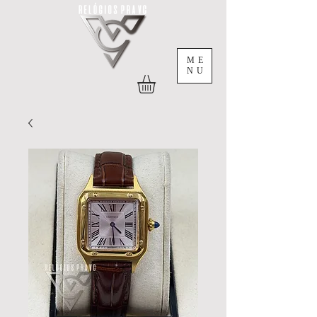
ME
NU