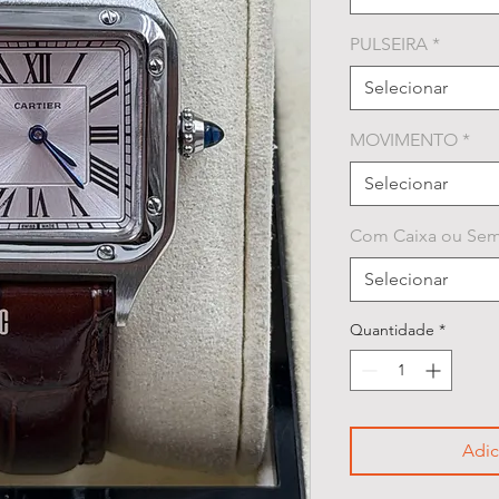
PULSEIRA
*
Selecionar
MOVIMENTO
*
Selecionar
Com Caixa ou Sem
Selecionar
Quantidade
*
Adic