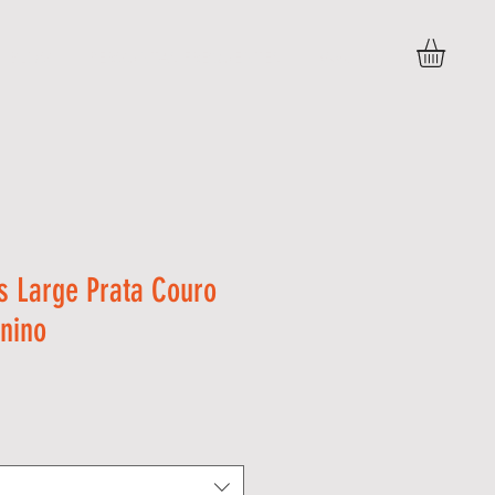
BLOG
PERGUNTAS FREQUENTES
More
os Large Prata Couro
nino