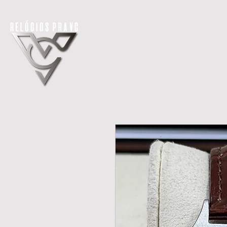
H O M E
LANÇAMENTOS
REL