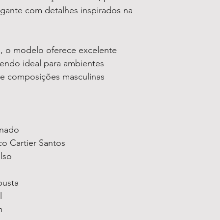
egante com detalhes inspirados na
da, o modelo oferece excelente
sendo ideal para ambientes
s e composições masculinas
inado
co Cartier Santos
lso
busta
l
m