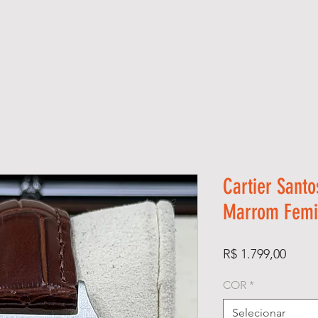
ÓGIOS
KIT RELÓGIO + CAIXA
SUPER CLONE ETA SUÍÇO
Cartier Sant
Marrom Femi
Preço
R$ 1.799,00
COR
*
Selecionar