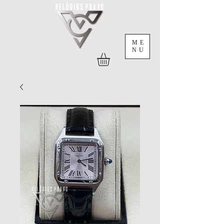
ME
NU