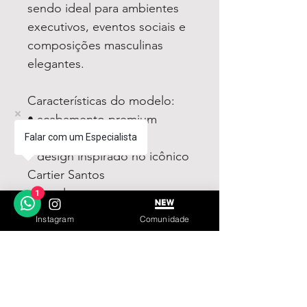
sendo ideal para ambientes
executivos, eventos sociais e
composições masculinas
elegantes.
Características do modelo:
• acabamento premium
refinado
Falar com um Especialista
• design inspirado no icônico
Cartier Santos
• excelente presença no
1
pulso
Instagram
Comunidade
• mostrador sofisticado
• construção elegante e
robusta
• visual clássico e atemporal
• modelo feminino premium