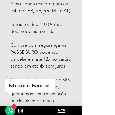
Almofadada (exceto para os
estados PB, SE, RR, MT e AL)
Fotos e vídeos 100% reais
dos modelos a venda
Compre com segurança via
PAGSEGURO podendo
parcelar em até 12x no cartão
sendo em até 4x sem juros.
Tem medo de comprar e não
Falar com um Especialista
gostar? Fique tranquilo,
garantimos a sua satisfação
ou devolvemos o seu
dinheiro
1