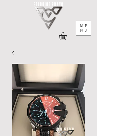
ME
NU