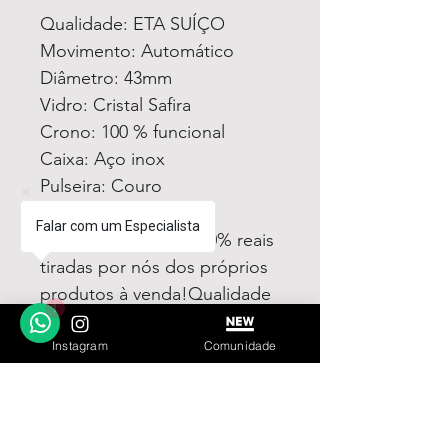
Qualidade: ETA SUÍÇO
Movimento: Automático
Diâmetro: 43mm
Vidro: Cristal Safira
Crono: 100 % funcional
Caixa: Aço inox
Pulseira: Couro
Todas fotos e vídeos
Falar com um Especialista
postadas aqui são 100% reais
tiradas por nós dos próprios
produtos à venda!Qualidade
1
garantida ou devolução por
nossa conta!
Instagram
Comunidade
Estamos à disposição para
dúvidas! Pergunte a vontade!