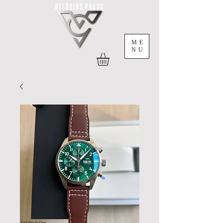
ME
NU