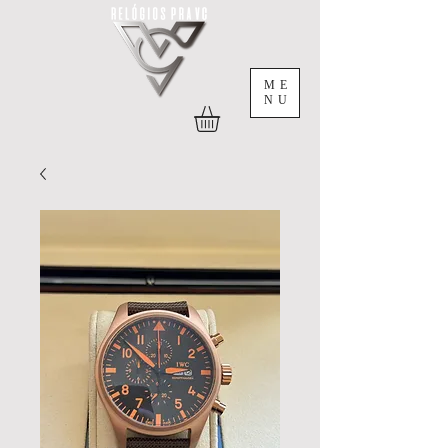
ME
NU