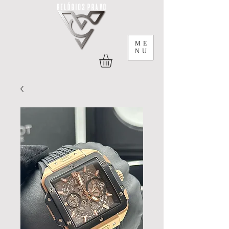
ME
NU