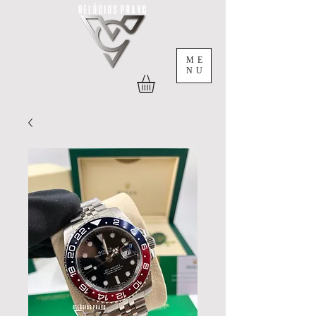
ME
NU