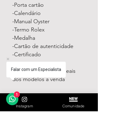
-Porta cartão
-Calendário
-Manual Oyster
-Termo Rolex
-Medalha
-Cartão de autenticidade
-Certificado
Falar com um Especialista
Fotos e vídeos 100% reais
dos modelos a venda
Compre com segurança via
1
PAGSEGURO podendo
Instagram
Comunidade
parcelar em até 12x no cartão
sendo em até 4x sem juros.
Tem medo de comprar e não