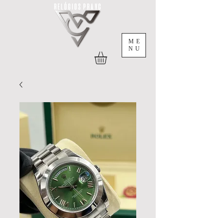
ME
NU