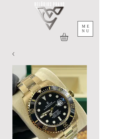
ME
NU