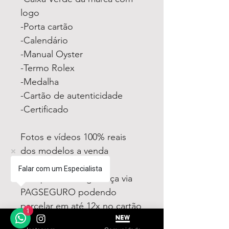
logo
-Porta cartão
-Calendário
-Manual Oyster
-Termo Rolex
-Medalha
-Cartão de autenticidade
-Certificado
Fotos e vídeos 100% reais
dos modelos a venda
Falar com um Especialista
Compre com segurança via
PAGSEGURO podendo
parcelar em até 12x no cartão
1
sendo em até 4x sem juros.