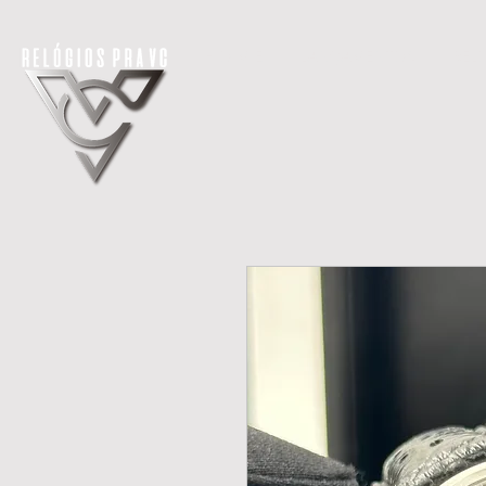
H O M E
LANÇAMENTOS
REL