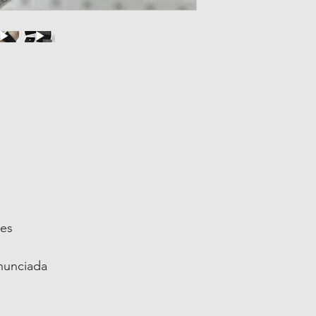
ses
nunciada