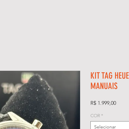
ÓGIOS
KIT RELÓGIO + CAIXA
SUPER CLONE ETA SUÍÇO
KIT TAG HEU
MANUAIS
Preço
R$ 1.999,00
COR
*
Selecionar