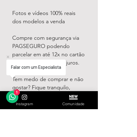
Fotos e vídeos 100% reais
dos modelos a venda
Compre com segurança via
PAGSEGURO podendo
parcelar em até 12x no cartão
sendo em até 4x sem juros.
Falar com um Especialista
Tem medo de comprar e não
gostar? Fique tranquilo,
1
garantimos a sua satisfação
ou devolvemos o seu
Instagram
Comunidade
dinheiro