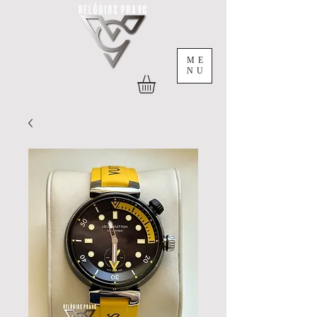
ME
NU