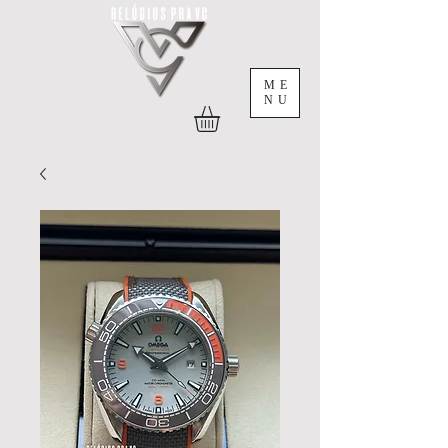
ME
NU