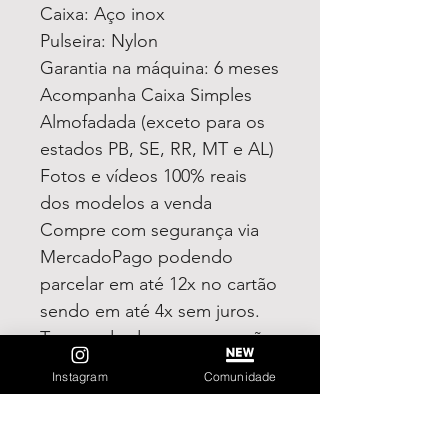
Caixa: Aço inox
Pulseira: Nylon
Garantia na máquina: 6 meses
Acompanha Caixa Simples
Almofadada (exceto para os
estados PB, SE, RR, MT e AL)
Fotos e vídeos 100% reais
dos modelos a venda
Compre com segurança via
MercadoPago podendo
parcelar em até 12x no cartão
sendo em até 4x sem juros.
Tem medo de comprar e não
gostar?
Instagram
Comunidade
Fique tranquilo, garantimos a
sua satisfação ou devolvemos
o seu dinheiro