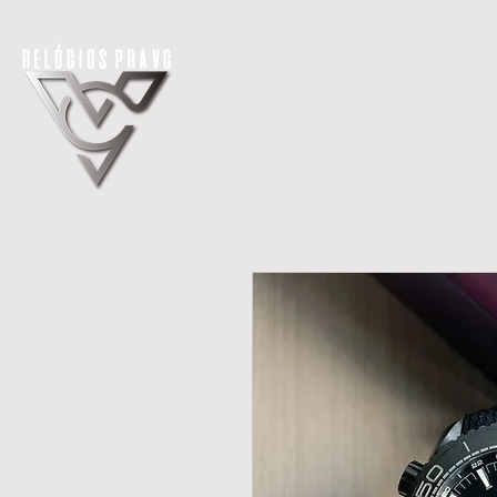
H O M E
LANÇAMENTOS
REL