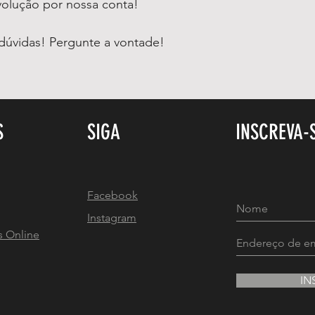
volução por nossa conta!
dúvidas! Pergunte a vontade!
S
SIGA
INSCREVA-
Facebook
Instagram
s Online
IN