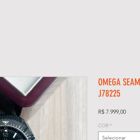
ÓGIOS
KIT RELÓGIO + CAIXA
SUPER CLONE ETA SUÍÇO
OMEGA SEAM
J78225
Preço
R$ 7.999,00
COR
*
Selecionar