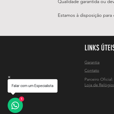
Qualidade garantida ou de
Estamos à disposição para 
LINKS ÚTEI
Garantia
Contato
Parceiro Oficial:
Loja de Relógio
Falar com um Especialista
1