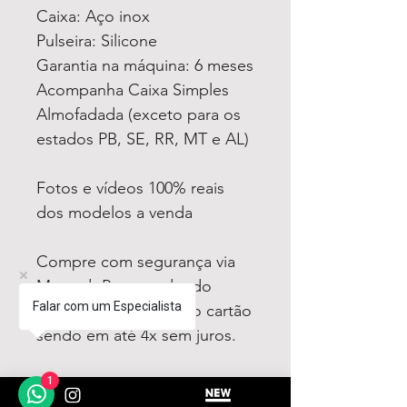
Caixa: Aço inox
Pulseira: Silicone
Garantia na máquina: 6 meses
Acompanha Caixa Simples
Almofadada (exceto para os
estados PB, SE, RR, MT e AL)
Fotos e vídeos 100% reais
dos modelos a venda
Compre com segurança via
MercadoPago podendo
Falar com um Especialista
parcelar em até 12x no cartão
sendo em até 4x sem juros.
Tem medo de comprar e não
1