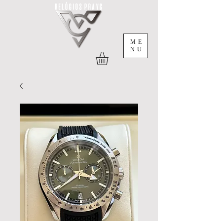
ME
NU