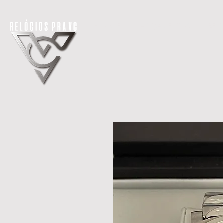
H O M E
LANÇAMENTOS
REL