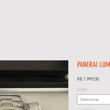
ÓGIOS
KIT RELÓGIO + CAIXA
SUPER CLONE ETA SUÍÇO
PANERAI LUM
Preço
R$ 1.999,00
COR
*
Selecionar