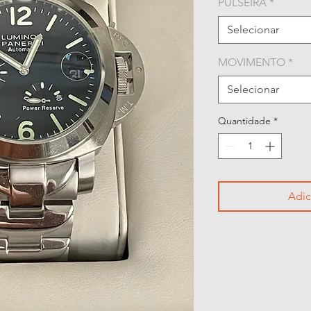
PULSEIRA
*
Selecionar
MOVIMENTO
*
Selecionar
Quantidade
*
Adic