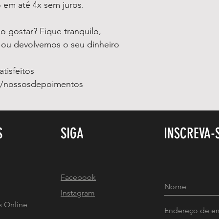
 em até 4x sem juros.
 gostar? Fique tranquilo,
o ou devolvemos o seu dinheiro
tisfeitos
m/nossosdepoimentos
S
SIGA
INSCREVA-
Facebook
Instagram
s Online