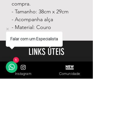
compra.
- Tamanho: 38cm x 29cm
- Acompanha alça
- Material: Couro
Falar com um Especialista
LINKS ÚTEIS
1
Garantia
Instagram
Comunidade
Contato
© 2023 by IN.EX. Proudly created with Wix.com
SIGA
INSCREVA-SE
Parceiro Oficial:
Loja de Relógios Online