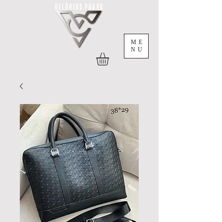
ME
NU