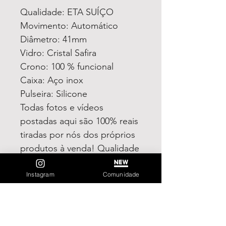
Qualidade: ETA SUÍÇO
Movimento: Automático
Diâmetro: 41mm
Vidro: Cristal Safira
Crono: 100 % funcional
Caixa: Aço inox
Pulseira: Silicone
Todas fotos e vídeos
postadas aqui são 100% reais
tiradas por nós dos próprios
produtos à venda! Qualidade
garantida ou devolução por
nossa conta!
Instagram
Comunidade
Estamos à disposição para
dúvidas! Pergunte a vontade!