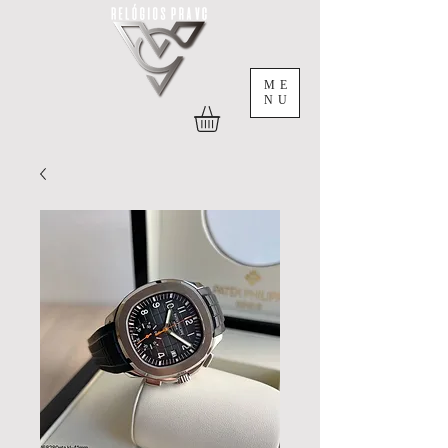
ME
NU