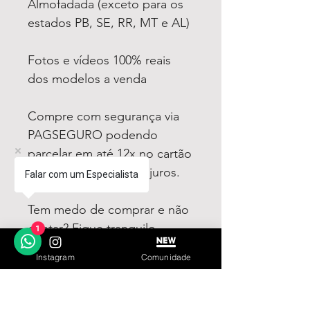
Almofadada (exceto para os
estados PB, SE, RR, MT e AL)
Fotos e vídeos 100% reais
dos modelos a venda
Compre com segurança via
PAGSEGURO podendo
parcelar em até 12x no cartão
sendo em até 4x sem juros.
Falar com um Especialista
Tem medo de comprar e não
gostar? Fique tranquilo,
1
garantimos a sua satisfação
Instagram
Comunidade
ou devolvemos o seu
dinheiro