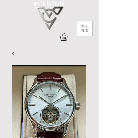
ME
NU