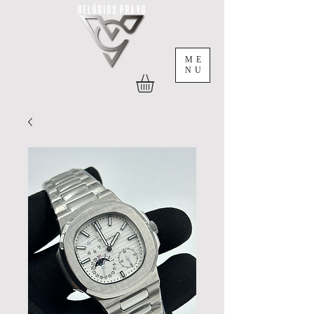
ME
NU