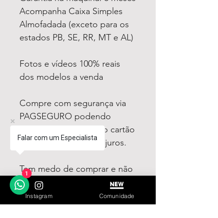
Acompanha Caixa Simples
Almofadada (exceto para os
estados PB, SE, RR, MT e AL)
Fotos e vídeos 100% reais
dos modelos a venda
Compre com segurança via
PAGSEGURO podendo
parcelar em até 12x no cartão
Falar com um Especialista
sendo em até 4x sem juros.
Tem medo de comprar e não
1
gostar? Fique tranquilo,
garantimos a sua satisfação
Instagram
Comunidade
ou devolvemos o seu