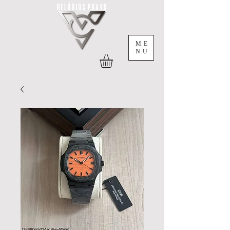
ME
NU