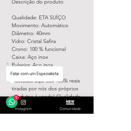
Descrição do produto
Qualidade: ETA SUÍÇO
Movimento: Automático
Diâmetro: 40mm
Vidro: Cristal Safira
Crono: 100 % funcional
Caixa: Aço inox
Pulseira: Aço inox
Todas fotos e vídeos
Falar com um Especialista
postadas aqui são 100% reais
tiradas por nós dos próprios
produtos à venda! Qualidade
1
garantida ou devolução por
Instagram
Comunidade
nossa conta!
Estamos à disposição para
dúvidas! Pergunte a vontade!